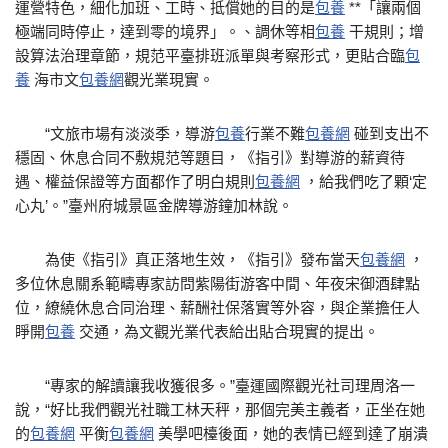
運營特色，細化加班、工時、抵償她的目的是
包養
**「讓兩個
極端同時停止，達到零的境界」。、調休等相
包養
干規則；增
設算法治理章節，規范平臺排班派單與考察形式，更貼合臨
包
養
海市文
包養網
觀光業現實。
“文旅市場有淡淡季，導游
包養
行業不難
包養網
碰到支出不
穩固、休息合同不敷規范等題目，《指引》對導游的薪資待
遇、權益保證等方面都作了明白規則
包養網
，給我們吃了顆‘定
心丸’。”臺州府城景區金牌導游鐘加林說。
為使《指引》真正落地生效，《指引》發布當天
包養網
，
多位休息關系範疇專家訪問紫陽街游客中間、年夜宋御酒肆點
位，繚繞休息合同治理、薪酬社保落實等外容，與企業擔任人
睜開
包養
交通，為文觀光業代表給出貼合現實的提出。
“專家的解讀讓我收獲很多。”臺運國際觀光社司理周洛一
說，“好比我們觀光社職工林天秤，那個完美主義者，正坐在她
的
包養網
平衡
包養網
美學吧檯後面，她的表情已經到達了崩潰