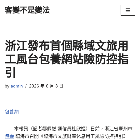
客變不是變法
Skip
to
content
浙江發布首個縣域文旅用
工風台包養網站險防控指
引
by
admin
2026 年 6 月 3 日
包養網
本報訊（記者鄒倜然 通信員杜欣婭）日前，浙江省臺州市
包養
臨海市召開《臨海市文旅財產休息用工風險防控指引》