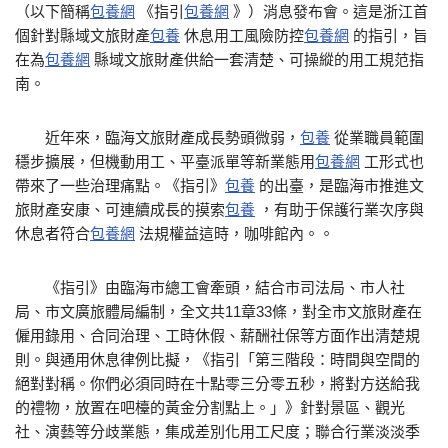
（以下簡稱
包養網
《指引
包養網
》）消息發布會。這是浙江首
個針對縣域文旅財產
包養
休息用工風險防控
包養網
的指引，旨
在為
包養網
縣域文旅財產供給一套清楚、可操縱的用工規范指
南。
近年來，臨海文旅財產成長勢頭微弱，
包養
從業職員範圍
穩步擴展，但機動用工、平臺派單等新業態用
包養網
工形式也
帶來了一些治理痛點。《指引》
包養
的出臺，是臨海市推進文
旅財產安康、可連續成長的摸索
包養
，有助于保護行業次序與
休息者符合
包養網
法規權益這時，咖啡館內。。
《指引》由臨海市總工會牽頭，結合市司法局、市人社
局、市文廣旅體局編制，全文共11章33條，對全市文旅財產在
僱用錄用、合同治理、工時休假、薪酬社保等方面作出清楚規
則。與通用休息律例比擬，《指引「第三階段：時間與空間的
絕對對稱。你們必須同時在十點零三分零五秒，將對方送給我
的禮物，放置在吧檯的黃金分割點上。」》針對景區、觀光
社、演藝等分歧業態，集成差別化用工尺度；聯合行業淡淡季