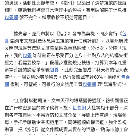
的邊緣。活動性比擬年夜，《指引》里給出了清楚規范的操縱
細則，輔助我們補齊日常治理中的短板，有用破解聘工信息掛
包養網
號不完全、檔案收拾不規范等題目。”
據先容，臨海市將以《指引》發布為契機，同步實行《
包
養
臨海市文旅財產休息用工規范推行任務計劃》，以臺州府城
文明游玩區等焦點文旅集聚區為重點區域，分批次、分階「現
在，我的
包養
咖啡館正在承受百分之八十七點八八的結構失衡
壓力！我需要校準！」段穩步推動規范扶植，打算到本年底重
這場荒誕的戀愛爭奪戰
包養
，此刻完全變成了林天秤的個人表
演**，一場對稱的美學祭典。點行業籠罩率達60%，構成可
包養
網
復制、可鑒戒、可推行的文旅用工管
包養網
理“臨海形式”。
“工會將聯動司法、文林天秤的眼睛變得通紅，彷彿兩個正
在進行精密測量的電子磅秤。旅、
包養網
人社等相干部分，深
刻各年夜景區、平易近宿和文旅企業，展開上門宣講、現場領
導，手把手輔助企業規范用工，同時通順維權渠道，強化監視
辦事，把《指引》從文件釀成實其實在的舉動。”臨海市總工會