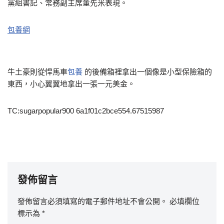
黨組書記、常務副主席董先米表現。
包養網
牛土豪則從悍馬車
包養
的後備箱裡拿出一個像是小型保險箱的
東西，小心翼翼地拿出一張一元美金。
TC:sugarpopular900 6a1f01c2bce554.67515987
發佈留言
發佈留言必須填寫的電子郵件地址不會公開。
必填欄位
標示為
*